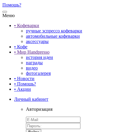
Помощь?
Меню
• Кофеварки
ручные эспрессо кофеварки
автомобильные кофеварки
аксессуары
• Кофе
• Мир Handpresso
история идеи
награды
видео
фотогалерея
• Новости
• Помощь?
• Акции
Личный кабинет
Авторизация