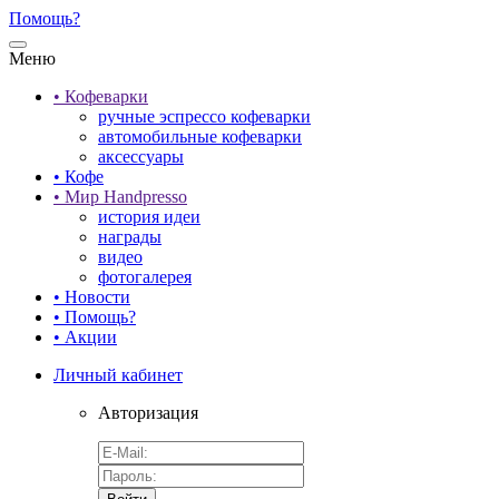
Помощь?
Меню
• Кофеварки
ручные эспрессо кофеварки
автомобильные кофеварки
аксессуары
• Кофе
• Мир Handpresso
история идеи
награды
видео
фотогалерея
• Новости
• Помощь?
• Акции
Личный кабинет
Авторизация